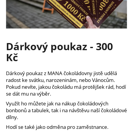
a
j
í
t
?
Dárkový poukaz - 300
Kč
HLEDAT
Dárkový poukaz z MANA čokoládovny jistě udělá
radost ke svátku, narozeninám, nebo Vánocům.
Pokud nevíte, jakou čokoládu má protějšek rád, hodí
se dát mu na výběr.
D
o
Využít ho můžete jak na nákup čokoládových
p
bonbonů a tabulek, tak i na návštěvu naší čokoládové
o
dílny.
r
Hodí se také jako odměna pro zaměstnance.
u