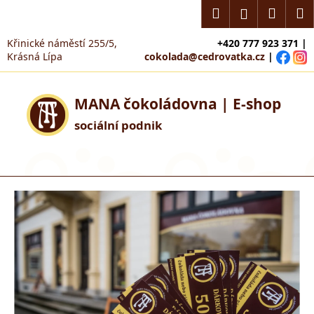
K
Přejít
Hledat
Náku
M
Přihlášení
na
o
obsah
Zpět
Zpět
košík
š
Křinické náměstí 255/5,
+420 777 923 371 |
Krásná Lípa
cokolada@cedrovatka.cz
|
í
C
k
o
MANA čokoládovna | E-shop
p
sociální podnik
o
t
ř
e
b
u
j
e
t
e
n