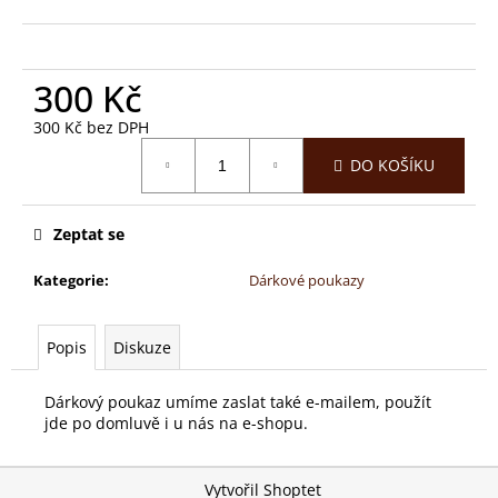
č
u
j
e
300 Kč
m
e
300 Kč bez DPH
Měrná
DO KOŠÍKU
cena:
KRABIČKA
NA
MÍRU
Zeptat se
-
15
Kategorie
:
Dárkové poukazy
BONBONŮ
749
Kč
Popis
Diskuze
Dárkový poukaz umíme zaslat také e-mailem, použít
jde po domluvě i u nás na e-shopu.
Z
Vytvořil Shoptet