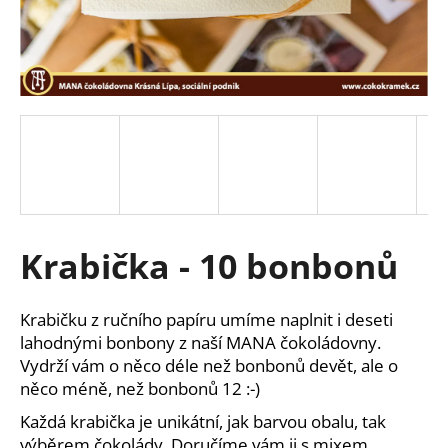
a
j
í
t
?
HLEDAT
Krabička - 10 bonbonů
D
Krabičku z ručního papíru umíme naplnit i deseti
o
lahodnými bonbony z naší MANA čokoládovny.
p
Vydrží vám o něco déle než bonbonů devět, ale o
o
něco méně, než bonbonů 12 :-)
r
Každá krabička je unikátní, jak barvou obalu, tak
u
výběrem čokolády.
Doručíme vám ji s mixem