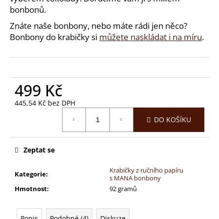
č
bonbonů.
u
j
Znáte naše bonbony, nebo máte rádi jen něco?
e
Bonbony do krabičky si
můžete naskládat i na míru
.
m
e
TABULKA
499 Kč
-
3D
445,54 Kč bez DPH
KOSTKA
Měrná
DO KOŠÍKU
cena:
349
Kč
Zeptat se
Krabičky z ručního papíru
Kategorie
:
s MANA bonbony
Hmotnost
:
92 gramů
Popis
Podobné (4)
Diskuze